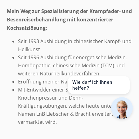
Mein Weg zur Spezialisierung der Krampfader- und
Besenreiserbehandlung mit konzentrierter
Kochsalzlösung:
Seit 1993 Ausbildung in chinesischer Kampf- und
Heilkunst
Seit 1996 Ausbildung für energetische Medizin,
Homöopathie, chinesische Medizin (TCM) und
weiteren Naturheilkundeverfahren.
Eröffnung meiner Naturheilpraxis 2010 in Trier.
Wie darf ich Ihnen
helfen?
Mit-Entwickler einer Schmerztherapie mittels
Knochenpressur und Dehn-
Kräftigungsübungen, welche heute unter dem
Namen LnB Liebscher & Bracht erweitert
vermarktet wird.
Begründer des Quantenheilungsverfahrens
Quantum-Inform und