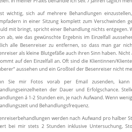
elen. In meiner Praxis behandle ich seit 7 Jahren täglich m
ist wichtig, sich auf mehrere Behandlungen einzustellen,
mpfadern in einer Sitzung komplett zum Verschwinden 
uld mit bringt, spricht einer Behandlung nichts entgegen.
on ab, wie das gewünschte Ergebnis im Einzelfall aussehen
klich alle Besenreiser zu entfernen, so dass man gar nic
enreiser als kleine Blutgefäße auch ihren Sinn haben. Nicht
kommt auf den Einzelfall an. Oft sind die Klientinnen/Klien
uberer“ aussehen und ein Großteil der Besenreiser nicht m
n Sie mir Fotos vorab per Email zusenden, kann 
andlungseinzelheiten der Dauer und Erfolgschance. Stelle
andlungen á 1-2 Stunden ein, je nach Aufwand. Wenn weniger
andlungszeit und Behandlungsfrequenz.
enreiserbehandlungen werden nach Aufwand pro halber St
ert bei mir stets 2 Stunden inklusive Untersuchung, St