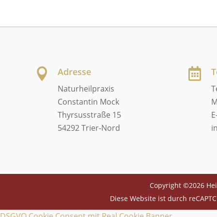
Adresse
T


Naturheilpraxis
T
Constantin Mock
M
Thyrsusstraße 15
E
54292 Trier-Nord
i
Copyright ©2026 Hei
Diese Website ist durch reCAPTC
DSGVO Cookie Consent mit Real Cookie Banner