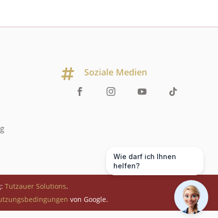
Soziale Medien

ng
Wie darf ich Ihnen
helfen?
g:
Tutzauer Solutions
.
utzungsbedingungen
von Google.