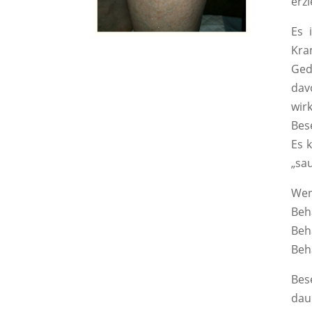
erzi
Es 
Kra
Ged
dav
wir
Bes
Es 
„sa
Wen
Beh
Beh
Beh
Bes
dau