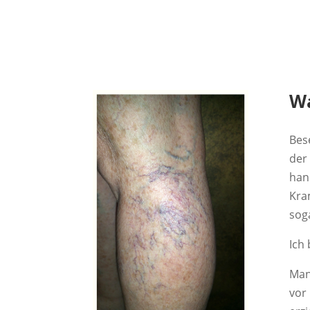
Wa
Bes
der
han
Kra
soga
Ich
Man
vor