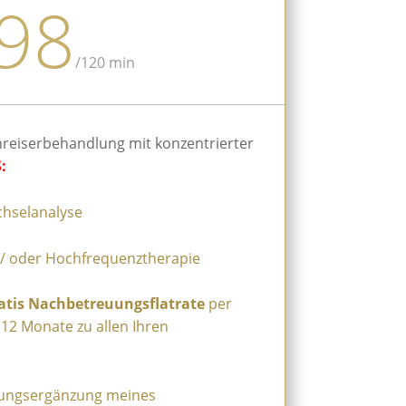
98
/
120 min
reiserbehandlung mit konzentrierter
:
chselanalyse
 / oder Hochfrequenztherapie
atis
Nachbetreuungsflatrate
per
12 Monate zu allen Ihren
rungsergänzung meines