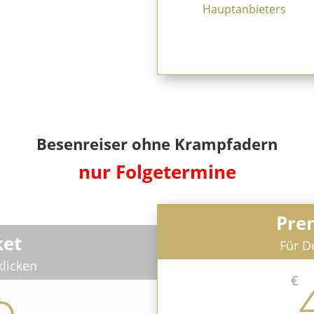
Hauptanbieters
Besenreiser ohne Krampfadern
nur Folgetermine
Pre
ket
Für De
klicken
€