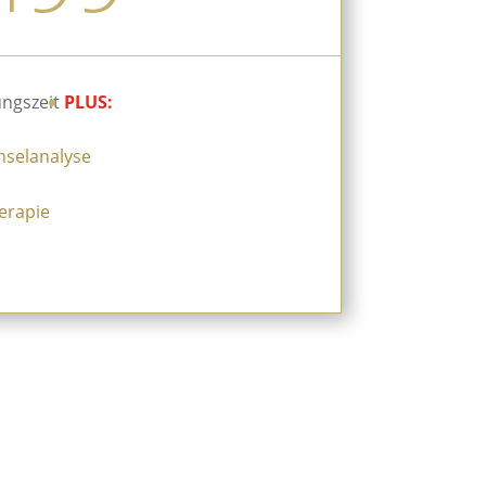
ngszeit
PLUS:
chselanalyse
erapie