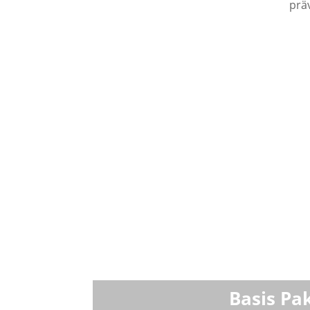
prä
Basis Pa