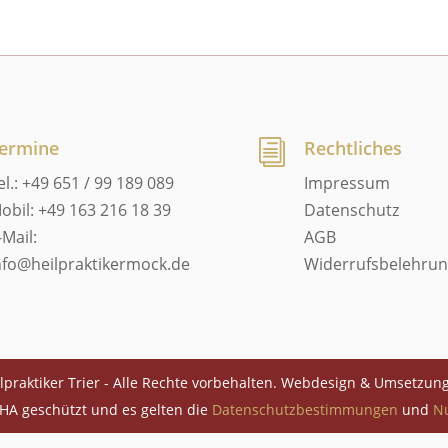
ermine
Rechtliches
i
el.: +49 651 / 99 189 089
Impressum
obil: +49 163 216 18 39
Datenschutz
-Mail:
AGB
nfo@heilpraktikermock.de
Widerrufsbelehru
lpraktiker Trier - Alle Rechte vorbehalten. Webdesign & Umsetzun
HA geschützt und es gelten die
Datenschutzbestimmungen
und
N