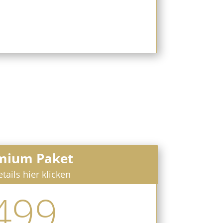
mium Paket
tails hier klicken
499