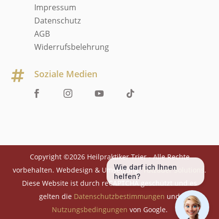
Impressum
Datenschutz
AGB
Widerrufsbelehrung
Soziale Medien

Copyright ©2026 Heilpraktiker Trier - Alle Rechte
Wie darf ich Ihnen
vorbehalten. Webdesign & Umsetzung:
Tutzauer Solutions
.
helfen?
Diese Website ist durch reCAPTCHA geschützt und es
gelten die
Datenschutzbestimmungen
und
Nutzungsbedingungen
von Google.