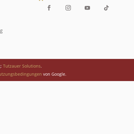
ng
g:
Tutzauer Solutions
.
utzungsbedingungen
von Google.