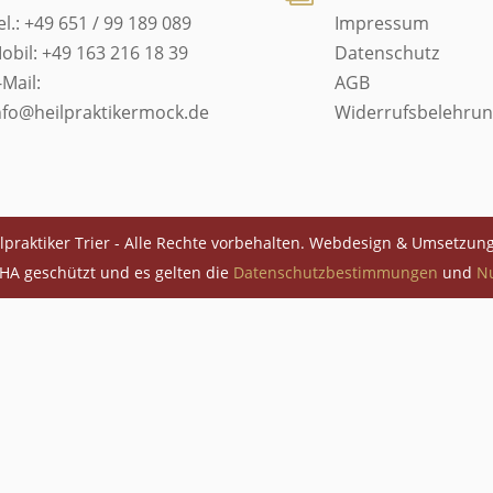
el.: +49 651 / 99 189 089
Impressum
obil: +49 163 216 18 39
Datenschutz
-Mail:
AGB
nfo@heilpraktikermock.de
Widerrufsbelehru
lpraktiker Trier - Alle Rechte vorbehalten. Webdesign & Umsetzun
HA geschützt und es gelten die
Datenschutzbestimmungen
und
N