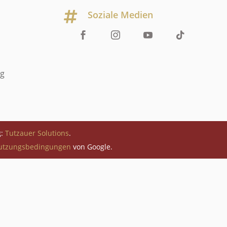
Soziale Medien

ng
g:
Tutzauer Solutions
.
utzungsbedingungen
von Google.