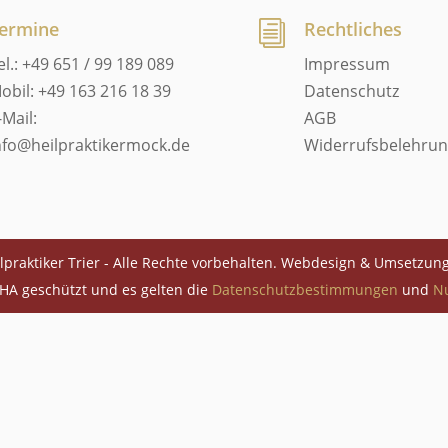
ermine
Rechtliches
i
el.: +49 651 / 99 189 089
Impressum
obil: +49 163 216 18 39
Datenschutz
-Mail:
AGB
nfo@heilpraktikermock.de
Widerrufsbelehru
lpraktiker Trier - Alle Rechte vorbehalten. Webdesign & Umsetzun
HA geschützt und es gelten die
Datenschutzbestimmungen
und
N