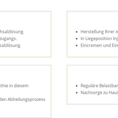
chsalzlösung.
Herstellung Ihrer 
nzugangs.
In Liegeposition In
hsalzlösung
Eincremen und Ein
hie in diesem
Reguläre Belastbark
Nachsorge zu Hau
 den Abheilungsprozess